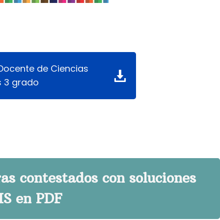
Docente de Ciencias
s 3 grado
ras contestados con soluciones
S en PDF