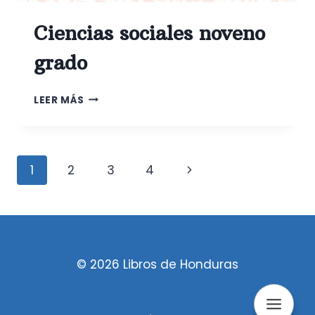
Ciencias sociales noveno
grado
CIENCIAS
LEER MÁS
SOCIALES
NOVENO
GRADO
Navegación
Siguiente
1
2
3
4
de
página
página
© 2026 Libros de Honduras